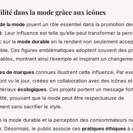
ilité dans la mode grâce aux icônes
de la mode
jouent un rôle essentiel dans la promotion d
é
. Leur influence est telle qu’elle peut transformer la per
c sur la
mode durable
en la rendant non seulement accep
able. Ces figures emblématiques adoptent souvent des pr
bles, montrant ainsi l’exemple et inspirant un changemen
ives de marques
connues illustrent cette influence. Par e
 ont vu le jour, créées en collaboration avec des icônes e
atériaux
écologiques
. Ces projets portent un message for
ilité, prouvant que la mode peut être respectueuse de
ent sans sacrifier le style.
re la mode durable et la perception des consommateurs 
r. Désormais, le public associe ces
pratiques éthiques
à 