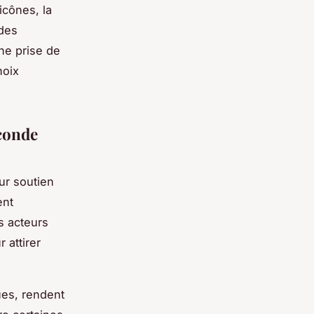
icônes, la
 des
ne prise de
oix
econde
ur soutien
ent
es acteurs
 attirer
ues, rendent