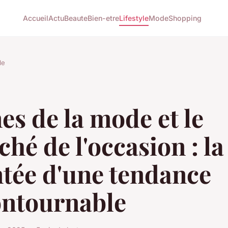
Accueil
Actu
Beaute
Bien-etre
Lifestyle
Mode
Shopping
le
es de la mode et le
hé de l'occasion : la
tée d'une tendance
ontournable