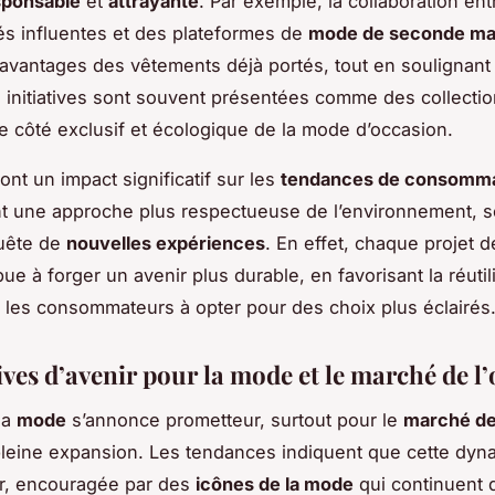
sponsable
et
attrayante
. Par exemple, la collaboration ent
és influentes et des plateformes de
mode de seconde ma
 avantages des vêtements déjà portés, tout en soulignant 
s initiatives sont souvent présentées comme des collecti
le côté exclusif et écologique de la mode d’occasion.
ont un impact significatif sur les
tendances de consomma
t une approche plus respectueuse de l’environnement, s
quête de
nouvelles expériences
. En effet, chaque projet 
ue à forger un avenir plus durable, en favorisant la réutil
t les consommateurs à opter pour des choix plus éclairés
ives d’avenir pour la mode et le marché de l
la
mode
s’annonce prometteur, surtout pour le
marché de
pleine expansion. Les tendances indiquent que cette dyn
er, encouragée par des
icônes de la mode
qui continuent d