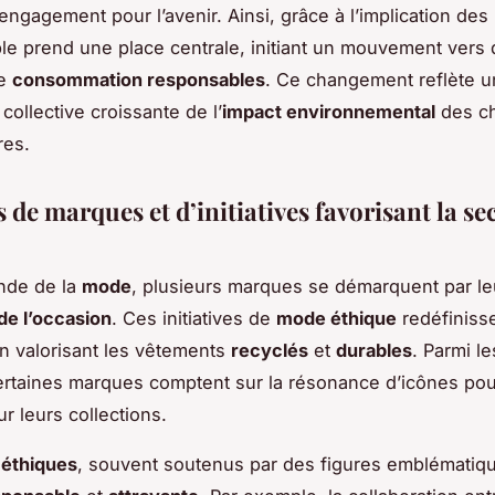
’engagement pour l’avenir. Ainsi, grâce à l’implication des 
e prend une place centrale, initiant un mouvement vers
de
consommation responsables
. Ce changement reflète u
collective croissante de l’
impact environnemental
des ch
res.
 de marques et d’initiatives favorisant la s
nde de la
mode
, plusieurs marques se démarquent par le
e l’occasion
. Ces initiatives de
mode éthique
redéfiniss
 en valorisant les vêtements
recyclés
et
durables
. Parmi l
ertaines marques comptent sur la résonance d’icônes pour
sur leurs collections.
 éthiques
, souvent soutenus par des figures emblématiq