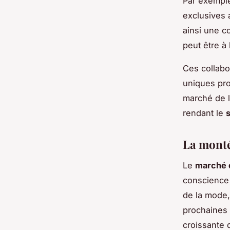
Par exemple
exclusives 
ainsi une c
peut être à 
Ces collabo
uniques prov
marché de l’
rendant le
La monté
Le
marché d
conscience
de la mode,
prochaines 
croissante 