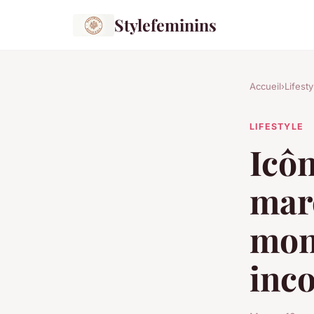
Stylefeminins
Accueil
›
Lifesty
LIFESTYLE
Icôn
marc
mon
inc