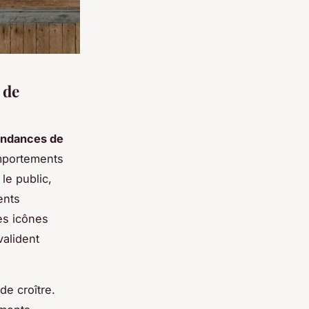
 de
endances de
omportements
le public,
ents
es icônes
valident
de croître.