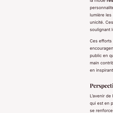
la mode
re
personnalit
lumière les
unicité. Ce
soulignant 
Ces efforts 
encouragen
public en 
main contrib
en inspiran
Perspect
L’avenir de 
qui est en 
se renforc