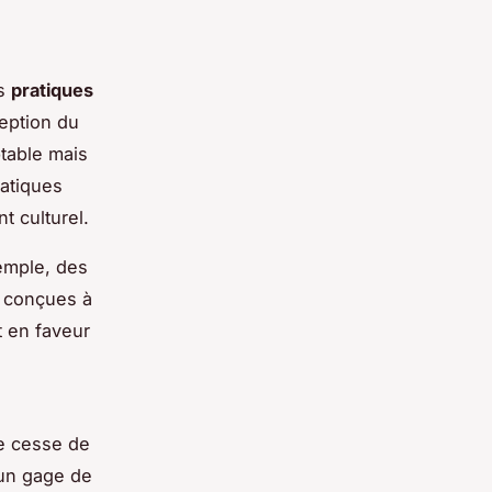
es
pratiques
ception du
table mais
atiques
t culturel.
xemple, des
t conçues à
t en faveur
ne cesse de
un gage de