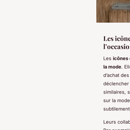
Les icône
l’occasi
Les
icônes 
la mode
. E
d’achat des
déclencher
similaires,
sur la mode
subtilement
Leurs colla