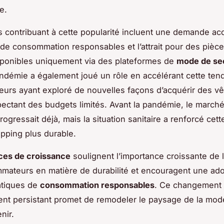
e.
s contribuant à cette popularité incluent une demande ac
e consommation responsables et l’attrait pour des pièc
sponibles uniquement via des plateformes de
mode de se
andémie a également joué un rôle en accélérant cette ten
urs ayant exploré de nouvelles façons d’acquérir des v
pectant des budgets limités. Avant la pandémie, le march
rogressait déjà, mais la situation sanitaire a renforcé cett
pping plus durable.
ces de croissance
soulignent l’importance croissante de 
ateurs en matière de durabilité et encouragent une ado
atiques de
consommation responsables
. Ce changement
t persistant promet de remodeler le paysage de la mod
nir.