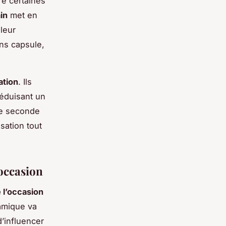
re certaines
in
met en
leur
ons capsule,
tion
. Ils
éduisant un
de seconde
isation tout
.
’occasion
 l’occasion
amique va
’influencer