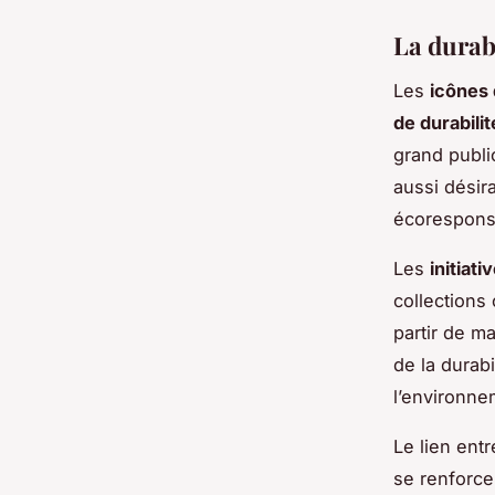
La durab
Les
icônes 
de durabilit
grand publi
aussi désir
écoresponsa
Les
initiat
collections
partir de m
de la durab
l’environnem
Le lien ent
se renforce