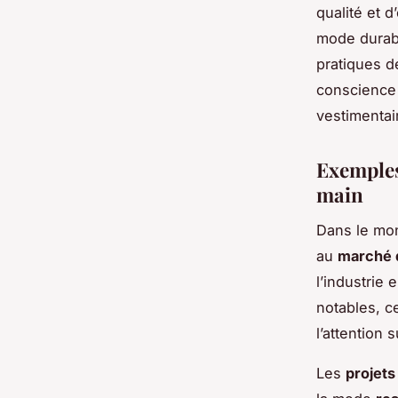
qualité et d
mode durabl
pratiques 
conscience 
vestimentai
Exemples
main
Dans le mo
au
marché d
l’industrie
notables, c
l’attention 
Les
projets