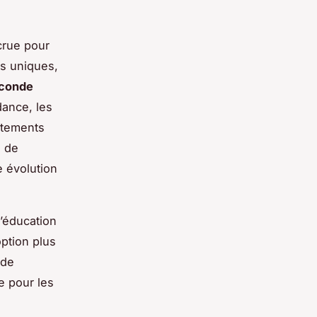
crue pour
es uniques,
conde
dance, les
êtements
é de
e évolution
l’éducation
ption plus
 de
e pour les