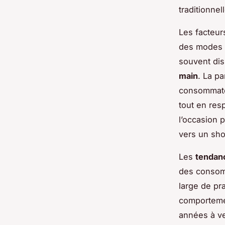
traditionnell
Les facteur
des modes d
souvent di
main
. La p
consommate
tout en res
l’occasion p
vers un sho
Les
tendan
des consomm
large de pr
comportemen
années à ve