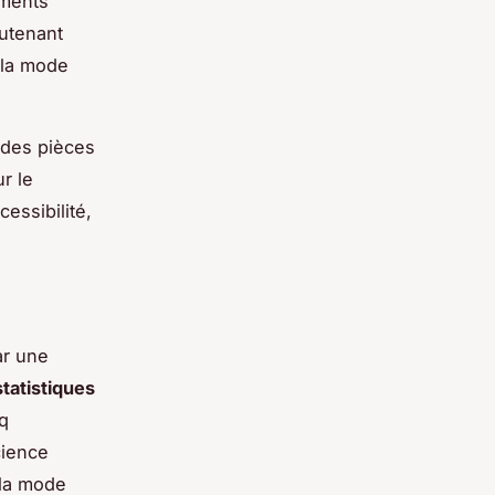
ements
outenant
 la mode
 des pièces
r le
cessibilité,
ar une
statistiques
nq
cience
 la mode