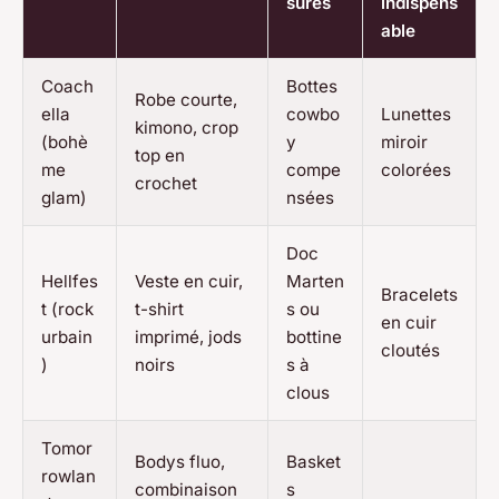
sures
indispens
able
Coach
Bottes
Robe courte,
ella
cowbo
Lunettes
kimono, crop
(bohè
y
miroir
top en
me
compe
colorées
crochet
glam)
nsées
Doc
Hellfes
Veste en cuir,
Marten
Bracelets
t (rock
t-shirt
s ou
en cuir
urbain
imprimé, jods
bottine
cloutés
)
noirs
s à
clous
Tomor
Bodys fluo,
Basket
rowlan
combinaison
s