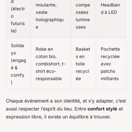
d
moulante,
compe
Headban
(électr
veste
nsées
d à LED
o
holographiqu
lumine
futuris
e
uses
te)
Solida
Robe en
Basket
Pochette
ys
coton bio,
s en
recyclée
(engag
combishort, t-
toile
avec
é &
shirt éco-
recycl
patchs
comfy
responsable
ée
militants
)
Chaque événement a son identité, et s’y adapter, c’est
aussi respecter l’esprit du lieu. Entre
confort stylé
et
expression libre, il existe un équilibre à trouver.